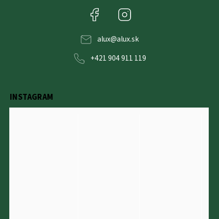
Facebook
Instagram
alux
@
alux.sk
+421 904 911 119
INSTAGRAM