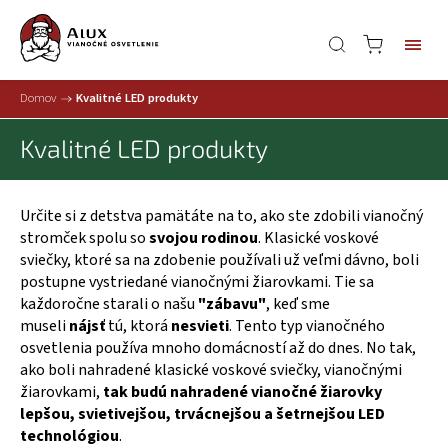
Domov
/
Kvalitné LED produkty
Kvalitné LED produkty
Určite si z detstva pamätáte na to, ako ste zdobili vianočný
stromček spolu so
svojou rodinou
. Klasické voskové
sviečky, ktoré sa na zdobenie používali už veľmi dávno, boli
postupne vystriedané vianočnými žiarovkami. Tie sa
každoročne starali o našu
"zábavu"
, keď sme
museli
nájsť
tú, ktorá
nesvieti
. Tento typ vianočného
osvetlenia používa mnoho domácností až do dnes. No tak,
ako boli nahradené klasické voskové sviečky, vianočnými
žiarovkami,
tak budú nahradené vianočné žiarovky
lepšou, svietivejšou, trvácnejšou a šetrnejšou LED
technológiou
.