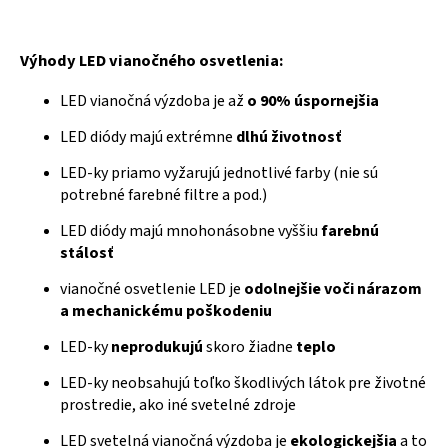
Výhody LED vianočného osvetlenia:
LED vianočná výzdoba je až
o 90% úspornejšia
LED diódy majú extrémne
dlhú životnosť
LED-ky priamo vyžarujú jednotlivé farby (nie sú
potrebné farebné filtre a pod.)
LED diódy majú mnohonásobne vyššiu
farebnú
stálosť
vianočné osvetlenie LED je
odolnejšie voči nárazom
a mechanickému poškodeniu
LED-ky
neprodukujú
skoro žiadne
teplo
LED-ky neobsahujú toľko škodlivých látok pre životné
prostredie, ako iné svetelné zdroje
LED svetelná vianočná výzdoba je
ekologickejšia
a to