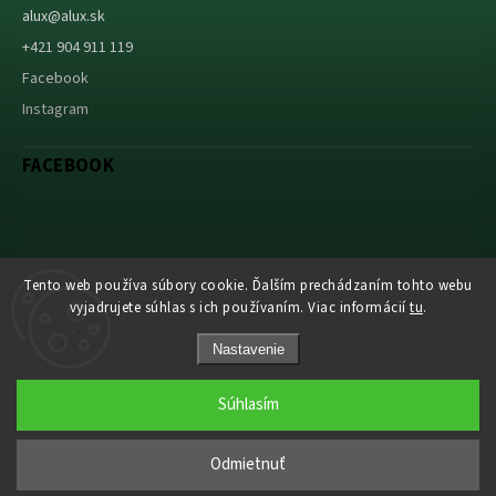
alux
@
alux.sk
+421 904 911 119
Facebook
Instagram
FACEBOOK
Abuco.cz
Tento web používa súbory cookie. Ďalším prechádzaním tohto webu
vyjadrujete súhlas s ich používaním. Viac informácií
tu
.
Nastavenie
Súhlasím
Copyright 2026
Alux s.r.o.
. Všetky práva vyhradené.
Grafický návrh vytvořil a nakódoval
Shoptak.cz
Odmietnuť