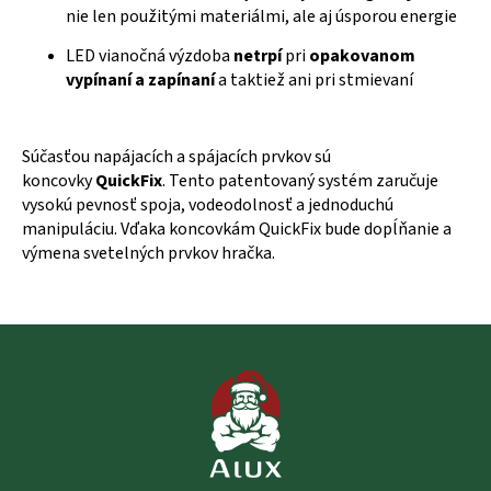
nie len použitými materiálmi, ale aj úsporou energie
LED vianočná výzdoba
netrpí
pri
opakovanom
vypínaní a zapínaní
a taktiež ani pri stmievaní
Súčasťou napájacích a spájacích prvkov sú
koncovky
QuickFix
. Tento patentovaný systém zaručuje
vysokú pevnosť spoja, vodeodolnosť a jednoduchú
manipuláciu. Vďaka koncovkám QuickFix bude dopĺňanie a
výmena svetelných prvkov hračka.