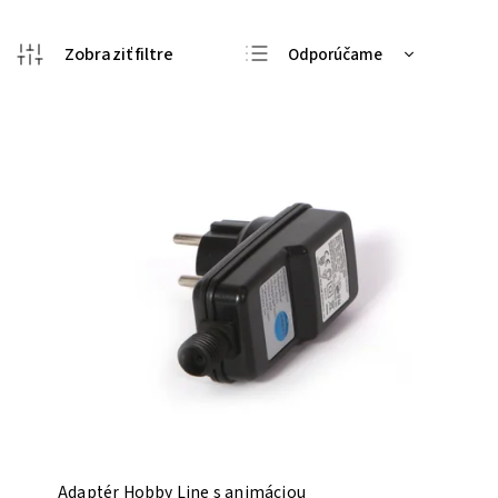
Odporúčame
Najlacnejšie
Najdrahšie
Najpredávanejšie
Abecedne
Adaptér Hobby Line s animáciou