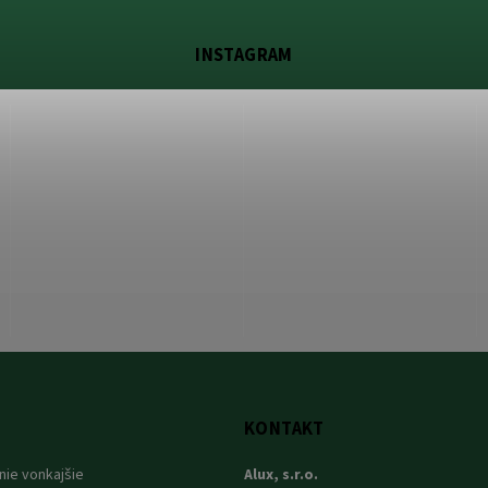
INSTAGRAM
KONTAKT
nie vonkajšie
Alux, s.r.o.