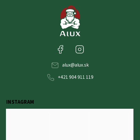
Facebook
Instagram
alux
@
alux.sk
+421 904 911 119
INSTAGRAM