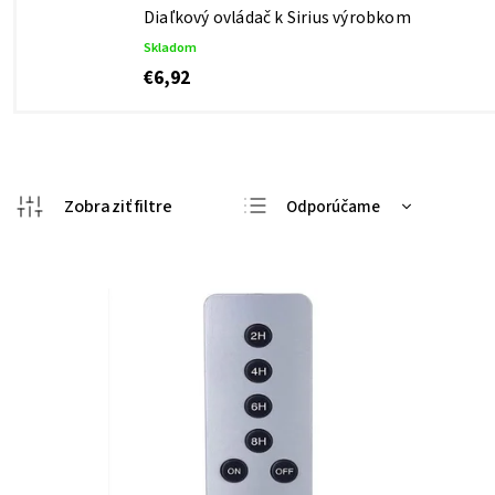
Diaľkový ovládač k Sirius výrobkom
Skladom
€6,92
Odporúčame
Najlacnejšie
Najdrahšie
Najpredávanejšie
Abecedne