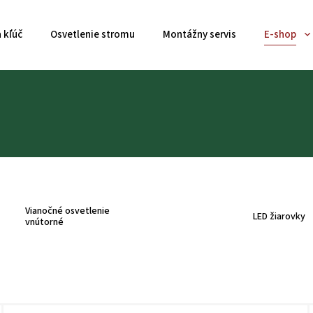
 kľúč
Osvetlenie stromu
Montážny servis
E-shop
Vianočné osvetlenie
LED žiarovky
vnútorné