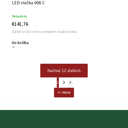
LED vločka 006 C
Skladom
€141,76
Svetelný LED motív v prevedení studená biela.
Do košíka
Načítať 12 ďalších
1
3
Hore