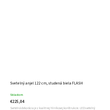
Svetelný anjel 122 cm, studená biela FLASH
Skladom
€225,04
Svetelná dekorácia je z kvalitnej hliníkovej konštrukcie. LED svetelný