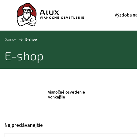
Výzdoba na
Domov
/
E-shop
E-shop
Vianočné osvetlenie
vonkajšie
Najpredávanejšie