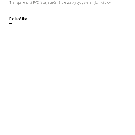
Transparentná PVC lišta je určená pre všetky typy svetelných káblov.
Do košíka