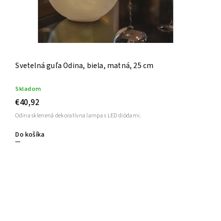
Svetelná guľa Odina, biela, matná, 25 cm
Skladom
€40,92
Odina sklenená dekoratívna lampa s LED diódami.
Do košíka