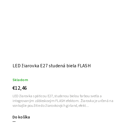
LED žiarovka E27 studená biela FLASH
Skladom
€12,46
LED žiarovka s päticou E27, studenou bielou farbou svetla a
integrovaným zábleskovým FLASH efektom. Žiarovka je určená na
vonkajšie použitie do žiarovkových girland, efekt...
Do košíka