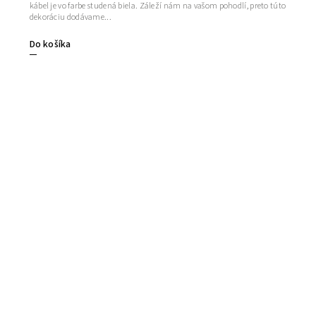
kábel je vo farbe studená biela. Záleží nám na vašom pohodlí, preto túto
dekoráciu dodávame...
Do košíka