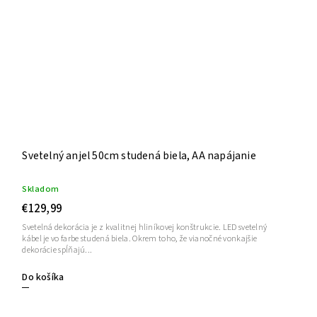
Svetelný anjel 50cm studená biela, AA napájanie
Skladom
€129,99
Svetelná dekorácia je z kvalitnej hliníkovej konštrukcie. LED svetelný
kábel je vo farbe studená biela. Okrem toho, že vianočné vonkajšie
dekorácie spĺňajú...
Do košíka