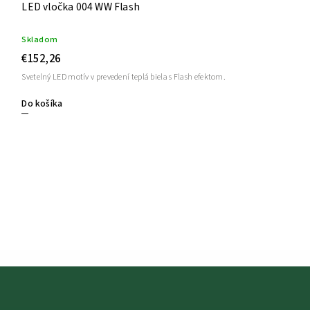
LED vločka 004 WW Flash
Skladom
€152,26
Svetelný LED motív v prevedení teplá biela s Flash efektom.
Do košíka