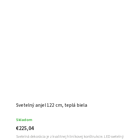
Svetelný anjel 122 cm, teplá biela
Skladom
€225,04
Svetelná dekorácia je z kvalitnej hliníkovej konštrukcie. LED svetelný