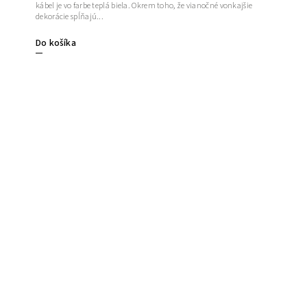
kábel je vo farbe teplá biela. Okrem toho, že vianočné vonkajšie
dekorácie spĺňajú...
Do košíka