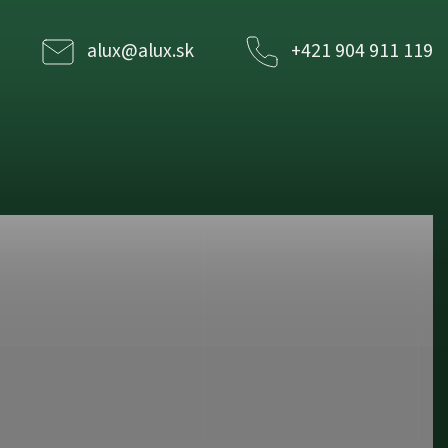
alux
@
alux.sk
+421 904 911 119