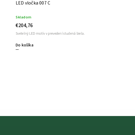
LED vločka 007 C
Skladom
€204,76
Svetelný LED motív v prevedení studená biela.
Do košíka