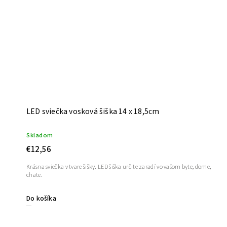
LED sviečka vosková šiška 14 x 18,5cm
Skladom
€12,56
Krásna sviečka v tvare šišky. LED šiška určite zaradí vo vašom byte, dome,
chate.
Do košíka