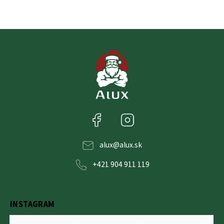
Facebook
Instagram
alux
@
alux.sk
+421 904 911 119
INSTAGRAM