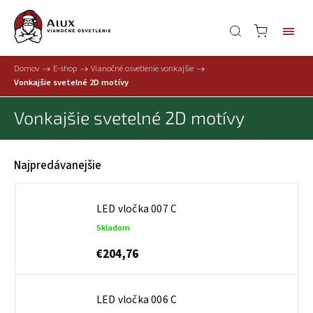
Domov
/
E-shop
/
Vianočné osvetlenie vonkajšie
/
Vonkajšie svetelné 2D motívy
Vonkajšie svetelné 2D motívy
Najpredávanejšie
LED vločka 007 C
Skladom
€204,76
LED vločka 006 C