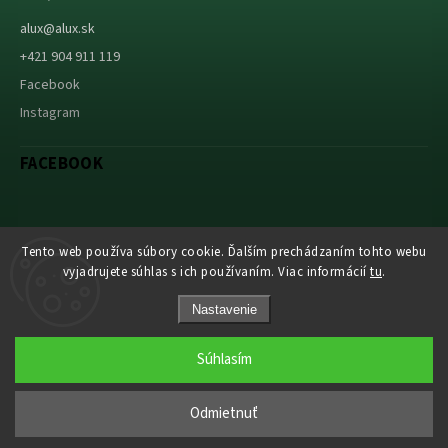
alux
@
alux.sk
+421 904 911 119
Facebook
Instagram
FACEBOOK
Tento web používa súbory cookie. Ďalším prechádzaním tohto webu
Abuco.cz
vyjadrujete súhlas s ich používaním. Viac informácií
tu
.
Nastavenie
Súhlasím
Copyright 2026
Alux s.r.o.
. Všetky práva vyhradené.
Odmietnuť
Grafický návrh vytvořil a nakódoval
Shoptak.cz