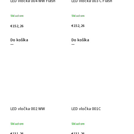
LED vločka 003 C Flash
LED vločka 004 WW Flash
Skladom
Skladom
€152,26
€152,26
Do košíka
Do košíka
LED vločka 002 WW
LED vločka 001C
Skladom
Skladom
€131,26
€131,26