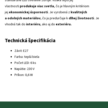
štandardné LED svetelné zdroje. Vďaka tejto jej
vlastnosti
produkuje viac svetla
, čo je hlavným kritériom
jej
ekonomickej úspornosti
. Je vyrobená z
kvalitných
a odolných materiálov
, čo ju predurčuje k
dlhej životnosti
. Je
vhodná tak do
interiéru
, ako aj do
exteriéru.
Technická špecifikácia
Závit: E27
Farba: teplá biela
Počet LED: 6 ks
Napätie: 230 V
Príkon: 0,6 W