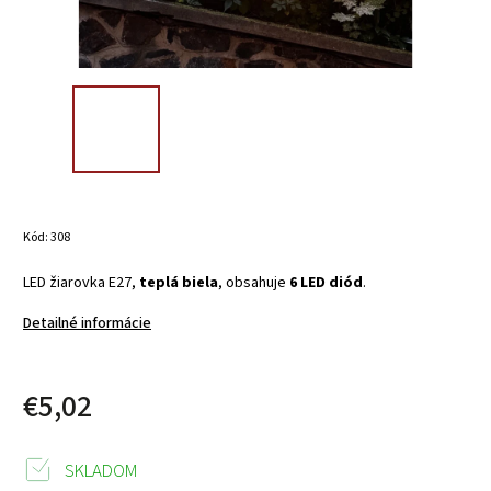
Kód:
308
LED žiarovka E27,
teplá biela
, obsahuje
6 LED diód
.
Detailné informácie
€5,02
SKLADOM