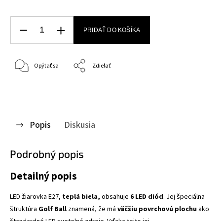
PRIDAŤ DO KOŠÍKA
Opýtať sa
Zdieľať
Popis
Diskusia
Podrobný popis
Detailný popis
LED žiarovka E27,
teplá biela,
obsahuje
6 LED diód
. Jej špeciálna
štruktúra
Golf Ball
znamená, že má
väčšiu povrchovú plochu
ako