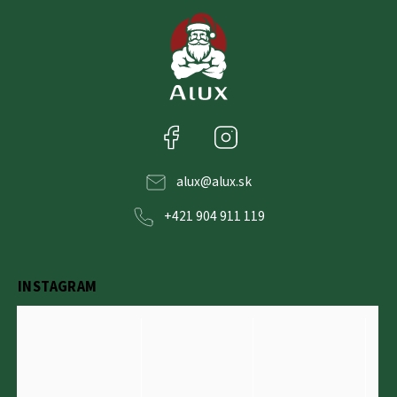
Facebook
Instagram
alux
@
alux.sk
+421 904 911 119
INSTAGRAM