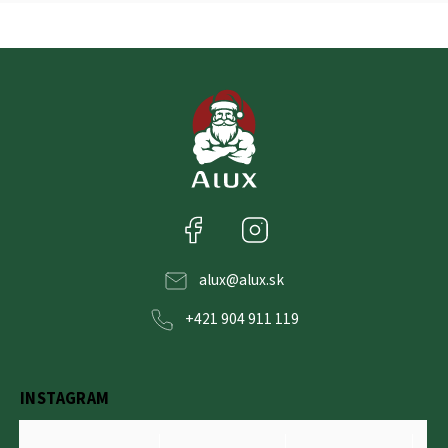
Facebook
Instagram
alux
@
alux.sk
+421 904 911 119
INSTAGRAM