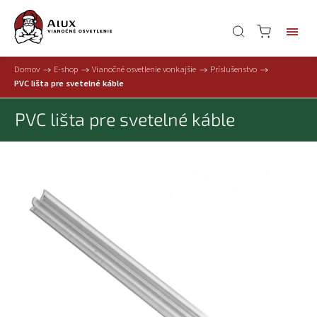
Domov
/
E-shop
/
Vianočné osvetlenie vonkajšie
/
Príslušenstvo
/
PVC lišta pre svetelné káble
PVC lišta pre svetelné káble