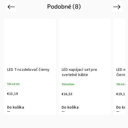
Podobné (8)
Previous
Next
LED T-rozdelovač čierny
LED napájací set pre
LED na
svetelné káble
čierny
Skladom
Skladom
Sklado
€13,19
€16,53
€19,14
Do košíka
Do košíka
Do koš