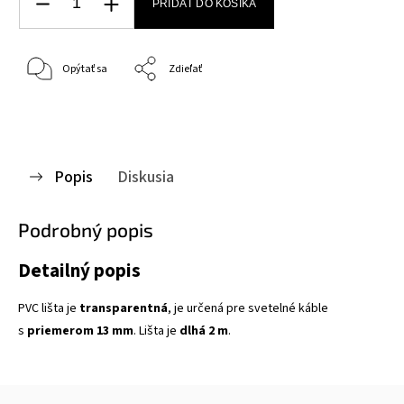
PRIDAŤ DO KOŠÍKA
Opýtať sa
Zdieľať
Popis
Diskusia
Podrobný popis
Detailný popis
PVC lišta je
transparentná
, je určená pre svetelné káble
s
priemerom 13 mm
. Lišta je
dlhá 2 m
.