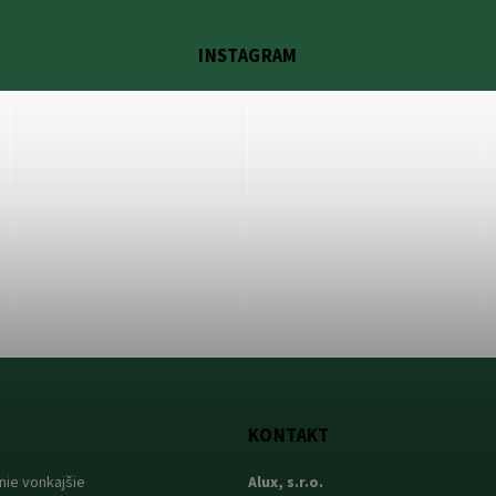
INSTAGRAM
KONTAKT
nie vonkajšie
Alux, s.r.o.