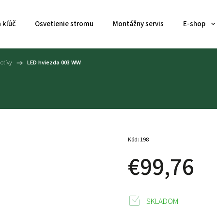
 kľúč
Osvetlenie stromu
Montážny servis
E-shop
otívy
/
LED hviezda 003 WW
Kód:
198
€99,76
SKLADOM