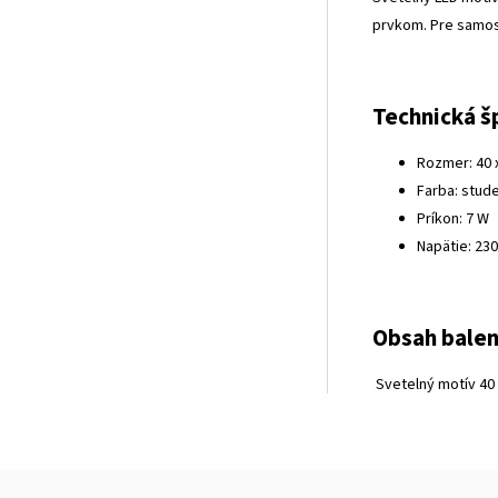
prvkom. Pre samost
Technická š
Rozmer: 40 
Farba: stude
Príkon: 7 W
Napätie: 230
Obsah balen
Svetelný motív 40