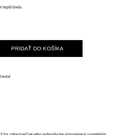
 teplá biela.
PRIDAŤ DO KOŠÍKA
Zdieľať
Y Fix zabezpečuje jeho jednoduche pripojenie k svetelným