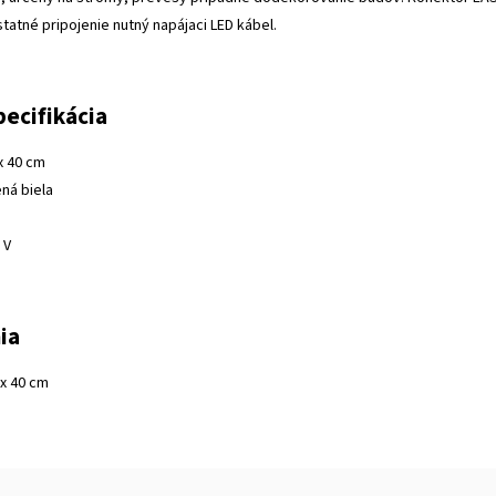
atné pripojenie nutný napájaci LED kábel.
pecifikácia
x 40 cm
ná biela
 V
ia
 x 40 cm