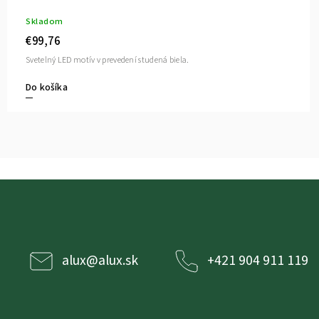
Skladom
€99,76
Svetelný LED motív v prevedení studená biela.
Do košíka
alux
@
alux.sk
+421 904 911 119