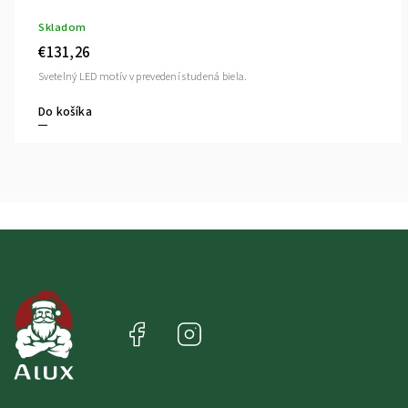
Skladom
€131,26
Svetelný LED motív v prevedení studená biela.
Do košíka
Facebook
Instagram