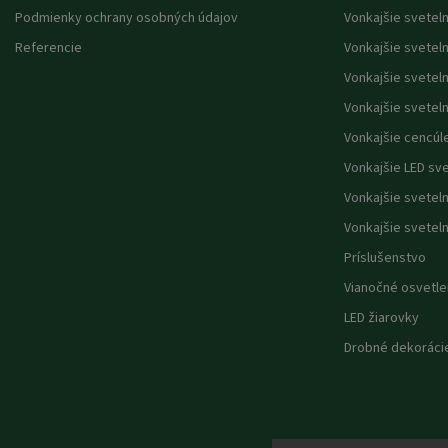
Podmienky ochrany osobných údajov
Vonkajšie svetel
Referencie
Vonkajšie svetel
Vonkajšie svetel
Vonkajšie sveteln
Vonkajšie cencúl
Vonkajšie LED sv
Vonkajšie svetel
Vonkajšie svetel
Príslušenstvo
Vianočné osvetle
LED žiarovky
Drobné dekoráci