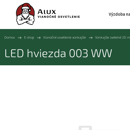
Výzdoba na
Domov
/
E-shop
/
Vianočné osvetlenie vonkajšie
/
Vonkajšie svetelné 2D m
LED hviezda 003 WW