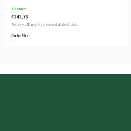
Skladom
€141,76
Svetelný LED motív v prevedení studená biela.
Do košíka