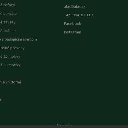
né reťaze
alux
@
alux.sk
né cencúle
+421 904 911 119
né závesy
Facebook
é trubice
Instagram
e s padajúcim svetlom
etelné prevesy
né 2D motívy
né 3D motívy
nie vnútorné
e
Abuco.cz