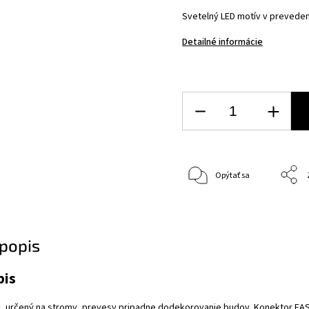
Svetelný LED motív v prevedení
Detailné informácie
Opýtať sa
popis
pis
v, určený na stromy, prevesy pripadne dodekorovanie budov. Konektor EAS