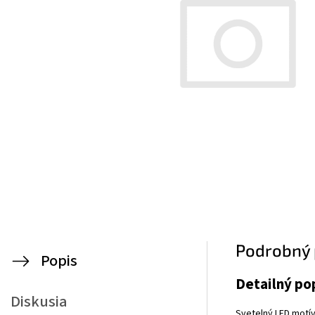
Podrobný 
Popis
Detailný po
Diskusia
Svetelný LED motí