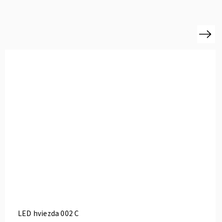
Next
LED hviezda 002 C