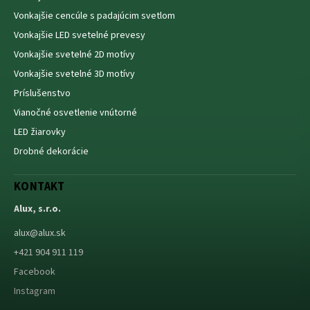
Vonkajšie cencúle s padajúcim svetlom
Vonkajšie LED svetelné prevesy
Vonkajšie svetelné 2D motívy
Vonkajšie svetelné 3D motívy
Príslušenstvo
Vianočné osvetlenie vnútorné
LED žiarovky
Drobné dekorácie
KONTAKT
Alux, s.r.o.
alux
@
alux.sk
+421 904 911 119
Facebook
Instagram