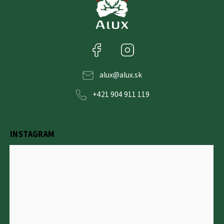
Facebook
Instagram
alux
@
alux.sk
+421 904 911 119
INSTAGRAM