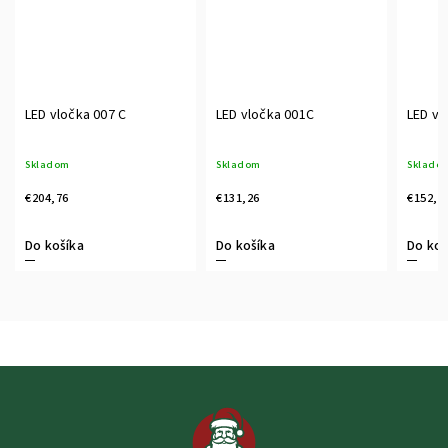
LED vločka 007 C
LED vločka 001C
LED vl
Skladom
Skladom
Sklado
€204,76
€131,26
€152,2
Do košíka
Do košíka
Do koš